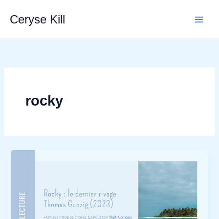
Aller
Ceryse Kill
au
contenu
rocky