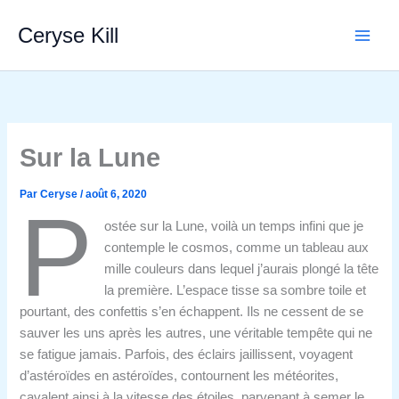
Aller
Ceryse Kill
au
contenu
Sur la Lune
Par
Ceryse
/
août 6, 2020
P
ostée sur la Lune, voilà un temps infini que je
contemple le cosmos, comme un tableau aux
mille couleurs dans lequel j’aurais plongé la tête
la première. L’espace tisse sa sombre toile et
pourtant, des confettis s’en échappent. Ils ne cessent de se
sauver les uns après les autres, une véritable tempête qui ne
se fatigue jamais. Parfois, des éclairs jaillissent, voyagent
d’astéroïdes en astéroïdes, contournent les météorites,
cavalent ainsi à la vitesse des étoiles, parvenant à semer le