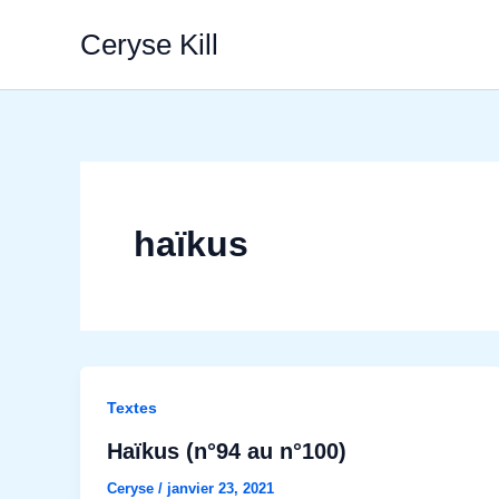
Aller
Ceryse Kill
au
contenu
haïkus
Textes
Haïkus (n°94 au n°100)
Ceryse
/
janvier 23, 2021