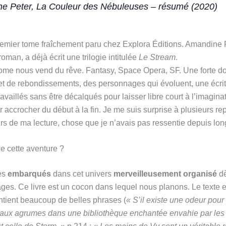
e Peter, La Couleur des Nébuleuses – résumé (2020)
 premier tome fraîchement paru chez Explora Éditions. Amandine 
roman, a déjà écrit une trilogie intitulée
Le Stream
.
ome nous vend du rêve. Fantasy, Space Opera, SF. Une forte d
et de rebondissements, des personnages qui évoluent, une écrit
availlés sans être décalqués pour laisser libre court à l’imaginat
ur accrocher du début à la fin. Je me suis surprise à plusieurs re
urs de ma lecture, chose que je n’avais pas ressentie depuis lo
de cette aventure ?
es
embarqués
dans cet univers
merveilleusement organisé
dè
ges. Ce livre est un cocon dans lequel nous planons. Le texte 
ontient beaucoup de belles phrases (
« S’il existe une odeur pour
 aux agrumes dans une bibliothèque enchantée envahie par les a