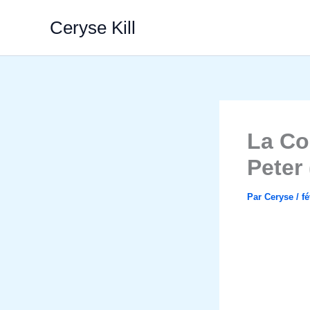
Aller
Ceryse Kill
au
contenu
La Co
Peter
Par
Ceryse
/
fé