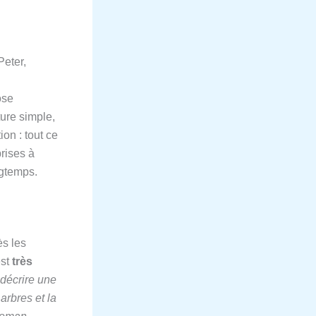
Peter,
ose
ure simple,
ion : tout ce
prises à
ngtemps.
s les
est
très
 décrire une
rbres et la