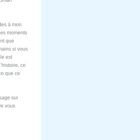
 roman
ides à mon
 Ces moments
ent que
umains si vous
le est
’histoire, ce
rce que ce
ssage sur
Je vous