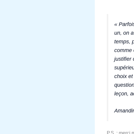
« Parfoi
un, on a
temps, p
comme ç
justifie
supérieu
choix et
question
leçon, a
Amandin
P.S. : merci 