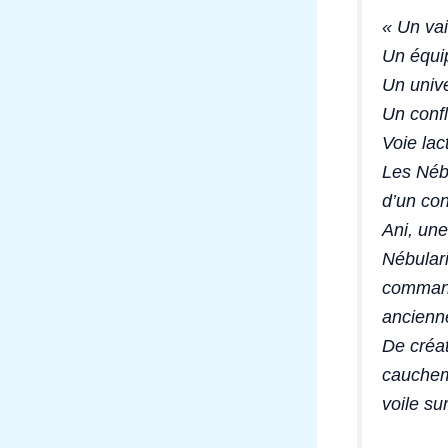
« Un va
Un équip
Un unive
Un confl
Voie lac
Les Nébu
d’un con
Ani, une
Nébulari
command
ancienne
De créat
cauchema
voile su