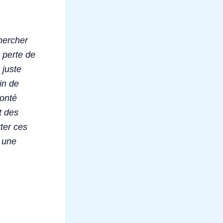
hercher
e perte de
 juste
in de
lonté
t des
ter ces
r une