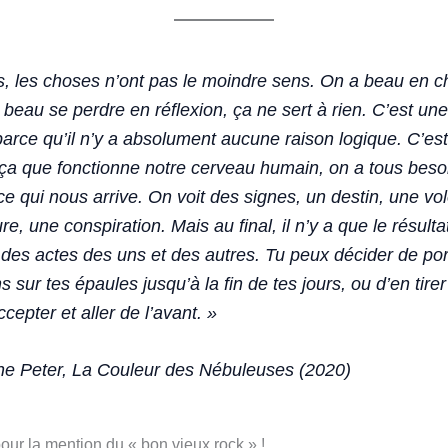
s, les choses n’ont pas le moindre sens. On a beau en c
 beau se perdre en réflexion, ça ne sert à rien. C’est un
arce qu’il n’y a absolument aucune raison logique. C’est
a que fonctionne notre cerveau humain, on a tous beso
r ce qui nous arrive. On voit des signes, un destin, une vo
re, une conspiration. Mais au final, il n’y a que le résulta
 des actes des uns et des autres. Tu peux décider de por
s sur tes épaules jusqu’à la fin de tes jours, ou d’en tire
ccepter et aller de l’avant. »
e Peter, La Couleur des Nébuleuses (2020)
pour la mention du « bon vieux rock » !