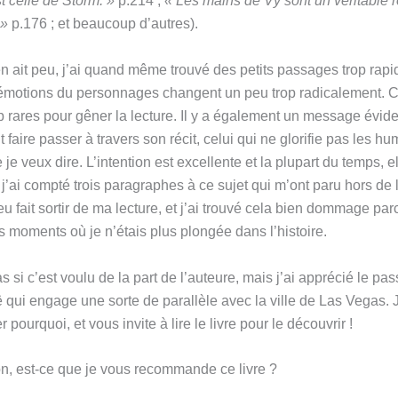
t celle de Storm. »
p.214 ;
« Les mains de Vy sont un véritable
 »
p.176 ; et beaucoup d’autres).
 en ait peu, j’ai quand même trouvé des petits passages trop rap
 émotions du personnages changent un peu trop radicalement.
op rares pour gêner la lecture. Il y a également un message évid
t faire passer à travers son récit, celui qui ne glorifie pas les h
je veux dire. L’intention est excellente et la plupart du temps, el
 j’ai compté trois paragraphes à ce sujet qui m’ont paru hors de l
u fait sortir de ma lecture, et j’ai trouvé cela bien dommage pa
s moments où je n’étais plus plongée dans l’histoire.
s si c’est voulu de la part de l’auteure, mais j’ai apprécié le pa
ui engage une sorte de parallèle avec la ville de Las Vegas. 
r pourquoi, et vous invite à lire le livre pour le découvrir !
n, est-ce que je vous recommande ce livre ?