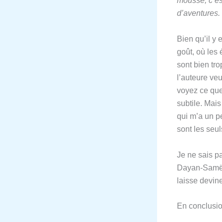
mousse, c’es
d’aventures.
Bien qu’il y
goût, où les
sont bien tr
l’auteure veu
voyez ce que 
subtile. Mais
qui m’a un pe
sont les seul
Je ne sais pa
Dayan-Samë q
laisse devine
En conclusio