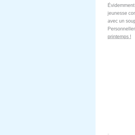
Évidemment
jeunesse com
avec un soupç
Personnellem
printemps !