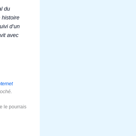
l du
histoire
ivi d’un
vit avec
nternet
roché.
e le pourrais