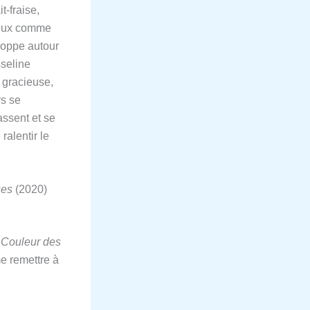
t-fraise,
reux comme
loppe autour
seline
 gracieuse,
rs se
assent et se
alentir le
ses
(2020)
 Couleur des
me remettre à