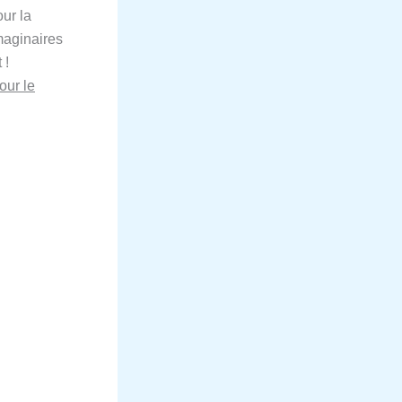
our la
maginaires
 !
our le