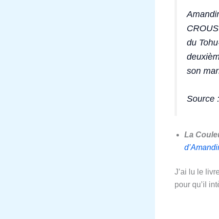
Amandin
CROUS Al
du Tohu-
deuxièm
son mari
Source :
La Coule
d’Amandi
J’ai lu le l
pour qu’il in