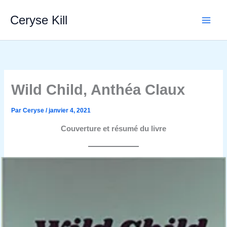
Aller
Ceryse Kill
au
contenu
Wild Child, Anthéa Claux
Par
Ceryse
/
janvier 4, 2021
Couverture et résumé
du livre